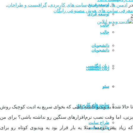
توسعه فردی
در
ادمین ها
,
ادیت ویدیو
,
سایت های کاربردی
,
گرافیست و طراحان
,
معرفی سایت های هوش مصنوعی رایگان
توسعه فردی
2
جالب
جالب
دانشجویان
دانشجویان
زبان انگلیسی
زبان انگلیسی
سئو
سئو
سایت های کاربردی
تا حالا شده یه ویدیو داشته باشی که بخوای سریع یه ادیت کوچیک روش
سایت های کاربردی
بزنی، اما وقت نصب نرم‌افزارهای سنگین رو نداشته باشی؟ برای من
طراح سایت
که زیاد پیش اومده! مثلا یه بار قرار بود یه ویدیوی کوتاه رو برای
طراح سایت