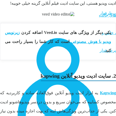
ادیت ویدیو هستی، این سایت ادیت فیلم آنلاین گزینه خیلی خوبیه!
یکی دیگر از ویژگی های سایت Veed.io اضافه کردن
زیرنویس
ویدیو با هوش مصنوعی
است که کار شما را بسیار راحت می
کند.
2. سایت ادیت ویدیو آنلاین kapwing
Kapwing
یه ابزار ادیت ویدیو آنلاین فوق‌العاده ساده و کاربردیه که
مخصوص کساییه که می‌خوان سریع و بدون دردسر ویدیوهاشونو ادیت
کنن. یکی از جذاب‌ترین ویژگی‌هاش اینه که بهت اجازه میده بدون نیاز