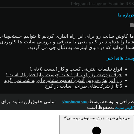
Telegram
Instagram
Youtube
RSS
درباره ما
ما کاوش سایت رو برای این راه اندازی کردیم تا بتوانیم جستجوهای
شما را هدفمند تر کنیم یعنی با معرفی و بررسی سایت ها کاربردی
شما میدانید که در دنیای اینترنت به دنبال چی می گردید.
پست های اخیر
انواع تبلیغات اینترنتی کسب و کار [لیست 8 تایی]
جرقه زدن شارژر لپ تاپ؛ علت چیست و آیا خطرناک است؟
راز افزایش فروش آنلاین که هیچ مشاوره ای به شما نمی گوید
5 تا از شرکت‌های طراحی سایت در کرج
طراحی و توسعه توسط:
تمامی حقوق این سایت
برای
Ahmadimani.com
.محفوظ است
کاوش سایت
می‌خوای قدرت هوش مصنوعی رو ببینی؟!