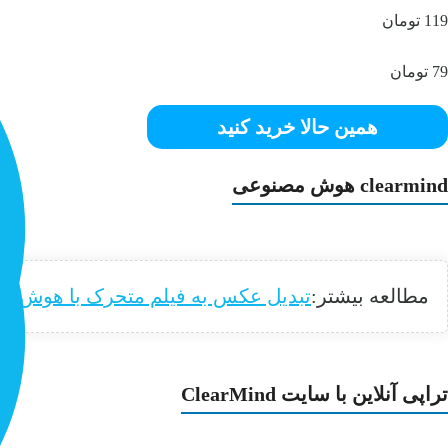
119 تومان
79 تومان
همین حالا خرید کنید
clearmind هوش مصنوعی
مطالعه بیشتر:
تبدیل عکس به فیلم متحرک با هوش م
تراپی آنلاین با سایت ClearMind