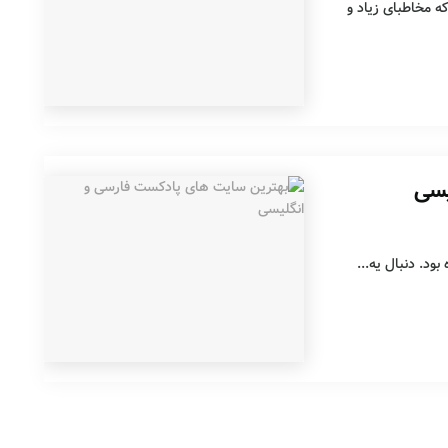
ه مخاطبای زیاد و
یسی
د. دنبال یه...