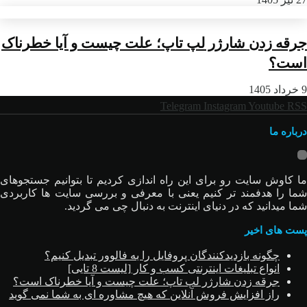
جرقه زدن شارژر لپ تاپ؛ علت چیست و آیا خطرناک
است؟
9 خرداد 1405
Telegram
Instagram
Youtube
RSS
درباره ما
ما کاوش سایت رو برای این راه اندازی کردیم تا بتوانیم جستجوهای
شما را هدفمند تر کنیم یعنی با معرفی و بررسی سایت ها کاربردی
شما میدانید که در دنیای اینترنت به دنبال چی می گردید.
پست های اخیر
چگونه بازدیدکنندگان پروفایل را به فالوور تبدیل کنیم؟
انواع تبلیغات اینترنتی کسب و کار [لیست 8 تایی]
جرقه زدن شارژر لپ تاپ؛ علت چیست و آیا خطرناک است؟
راز افزایش فروش آنلاین که هیچ مشاوره ای به شما نمی گوید