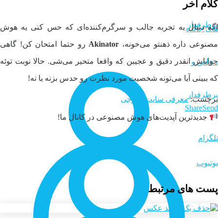
کلام آخر
اگه دنبال یه تجربه جالب و سرگرم‌کننده‌ای که حس کنی یه هوش
صنوعی داره ذهنتو می‌خونه،
Akinator
رو حتما امتحان کن! گاهی
جواباش انقدر دقیق و عجیبن که واقعا متحیر می‌شی. حالا نوبت توئه
که ببینی آیا می‌تونه شخصیت مورد نظرت رو حدس بزنه یا نه!
برچسب:
معرفی سایت خارجی
Share
Send
جدیدترین آپدیت‌های هوش مصنوعی در کانال ما!
تلگرام
یوتیوب
پست های مرتبط