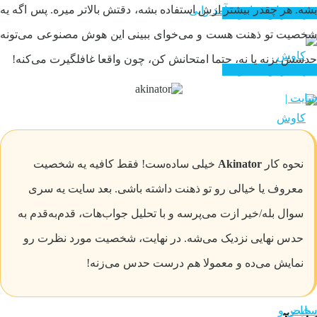
بشه. هر چقدر بیشتر ازش استفاده بشه، دقتش بالاتر میره. پس اگه یه
سایت های درآمد زایی
خرید هوش مصنوعی
شخصیت تو ذهنت هست و می‌خوای ببینی این هوش مصنوعی می‌تونه
حدسش بزنه یا نه، حتما امتحانش کن، چون واقعا غافلگیرت می‌کنه!
خرید هوش مصنوعی
نحوه کار
Akinator
خیلی ساده‌ست! فقط کافیه یه شخصیت
معروف یا خیالی رو تو ذهنت داشته باشی. بعد سایت یه سری
سوال بله/خیر ازت می‌پرسه و با تحلیل جواب‌هات، قدم‌به‌قدم به
حدس نهایی نزدیک می‌شه. در نهایت، شخصیت مورد نظرت رو
نمایش می‌ده و معمولا هم درست حدس می‌زنه!