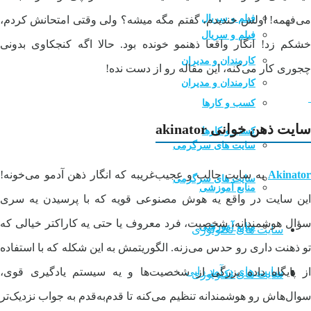
فیلم و سریال
می‌فهمه! اولش خندیدم، گفتم مگه میشه؟ ولی وقتی امتحانش کردم،
فیلم و سریال
خشکم زد! انگار واقعا ذهنمو خونده بود. حالا اگه کنجکاوی بدونی
کارمندان و مدیران
چجوری کار می‌کنه، این مقاله رو از دست نده!
کارمندان و مدیران
کسب و کارها
سایت ذهن خوانی akinator
کسب و کارها
سایت های سرگرمی
Akinator
یه سایت جالب و عجیب‌غریبه که انگار ذهن آدمو می‌خونه!
سایت های سرگرمی
منابع آموزشی
این سایت در واقع یه هوش مصنوعی قویه که با پرسیدن یه سری
سؤال هوشمندانه، شخصیت، فرد معروف یا حتی یه کاراکتر خیالی که
منابع آموزشی
سایت های تکنولوژی
تو ذهنت داری رو حدس می‌زنه. الگوریتمش به این شکله که با استفاده
سایت های درآمد زایی
از پایگاه داده بزرگی از شخصیت‌ها و یه سیستم یادگیری قوی،
سایت های تکنولوژی
سوال‌هاش رو هوشمندانه تنظیم می‌کنه تا قدم‌به‌قدم به جواب نزدیک‌تر